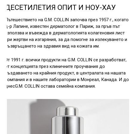
ДЕСЕТИЛЕТИЯ ОПИТ И НОУ-ХАУ
Пътешествието на G.M. COLLIN започва през 1957 г., когато
д-р Лапине, известен дерматолог в Париж, за пръв път
използва и въвежда в дерматологията колагеновия лист
при жертви на изгаряния, за да помогне за излекуването и
възвръщането на здравия вид на кожата им.
От 1991 г. всички продукти на G.M. COLLIN се разработват,
от концепцията през клиничните проучвания до
създаването на крайния продукт, в централата на нашата
компания и в нашите лаборатории в Монреал, Канада. И до
днесG.M. COLLIN остава семейна компания.